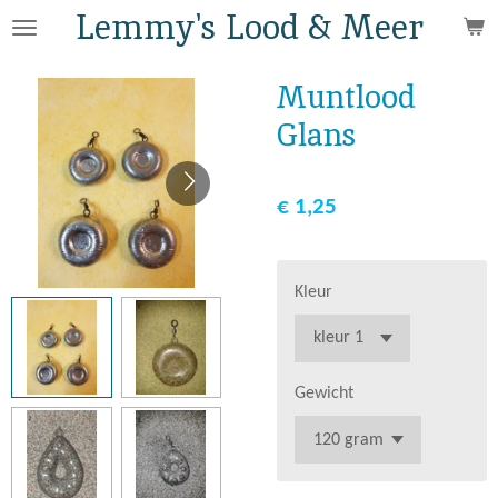
Lemmy's Lood & Meer
Ga
direct
naar
Muntlood
de
Glans
hoofdinhoud
€ 1,25
Kleur
Gewicht