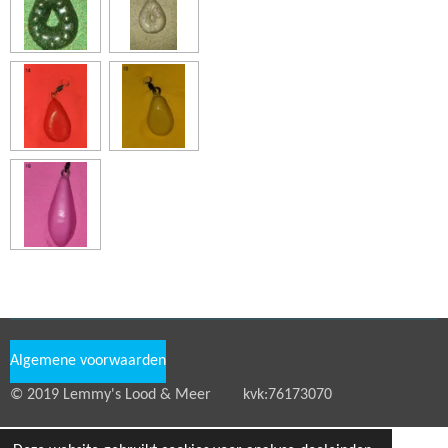
Algemene voorwaarden
© 2019 Lemmy's Lood & Meer kvk:76173070