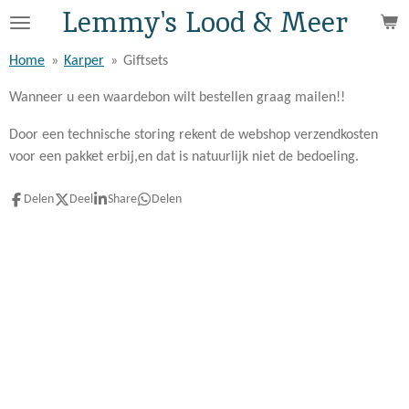
Lemmy's Lood & Meer
Ga
direct
Home
»
Karper
»
Giftsets
naar
de
Wanneer u een waardebon wilt bestellen graag mailen!!
hoofdinhoud
Door een technische storing rekent de webshop verzendkosten
voor een pakket erbij,en dat is natuurlijk niet de bedoeling.
Delen
Deel
Share
Delen