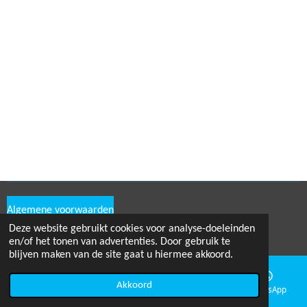
Algemene voorwaarden
Deze website gebruikt cookies voor analyse-doeleinden
© 2019 Lemmy's Lood & Meer kvk:76173070
en/of het tonen van advertenties. Door gebruik te
blijven maken van de site gaat u hiermee akkoord.
Akkoord
E-mailadres
Telefoonnummer
Kaart
WhatsApp