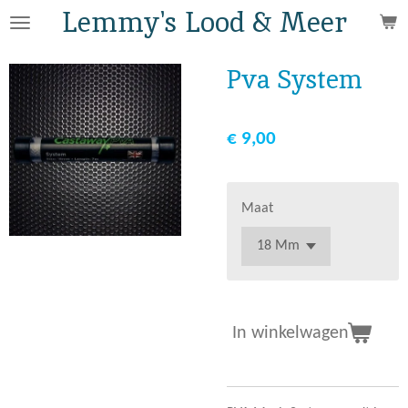
Lemmy's Lood & Meer
Ga
direct
naar
Pva System
de
hoofdinhoud
€ 9,00
Maat
In winkelwagen