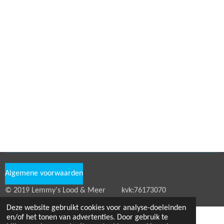
e
l
r
e
n
e
n
Algemene voorwaarden
© 2019 Lemmy's Lood & Meer kvk:76173070
Deze website gebruikt cookies voor analyse-doeleinden
en/of het tonen van advertenties. Door gebruik te