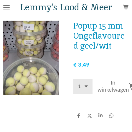
Lemmy's Lood & Meer
Ga
direct
naar
Popup 15 mm
de
Ongeflavoure
hoofdinhoud
d geel/wit
€ 3,49
In
winkelwagen
D
D
S
D
e
e
h
e
l
e
a
l