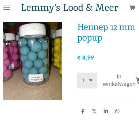
Lemmy's Lood & Meer
Ga
direct
naar
Hennep 12 mm
de
popup
hoofdinhoud
€ 4,99
In
winkelwagen
D
D
S
D
e
e
h
e
l
e
a
l
e
l
r
e
n
e
n